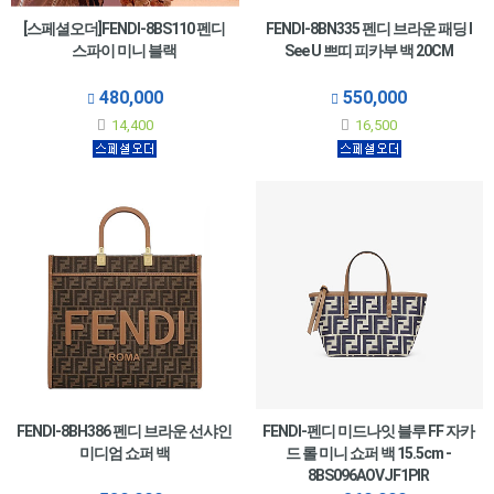
[스페셜오더]FENDI-8BS110 펜디
FENDI-8BN335 펜디 브라운 패딩 I
스파이 미니 블랙
See U 쁘띠 피카부 백 20CM
480,000
550,000
14,400
16,500
FENDI-8BH386 펜디 브라운 선샤인
FENDI-펜디 미드나잇 블루 FF 자카
미디엄 쇼퍼 백
드 롤 미니 쇼퍼 백 15.5cm -
8BS096AOVJF1PIR