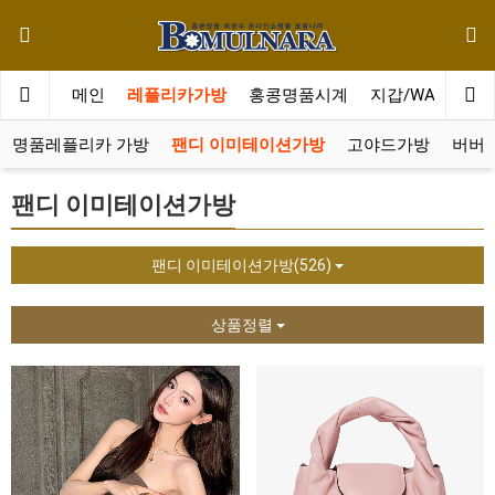
메인
레플리카가방
홍콩명품시계
지갑/WALLET
랑 명품레플리카 가방
팬디 이미테이션가방
고야드가방
버버
팬디 이미테이션가방
팬디 이미테이션가방(526)
상품정렬