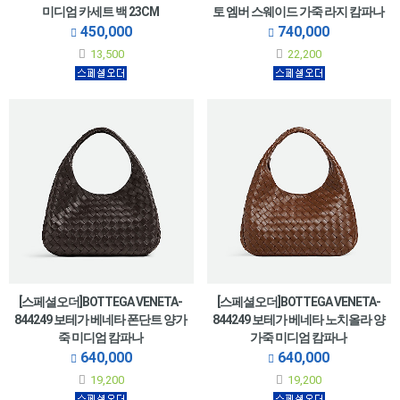
미디엄 카세트 백 23CM
토 엠버 스웨이드 가죽 라지 캄파나
450,000
740,000
13,500
22,200
[스페셜오더]BOTTEGA VENETA-
[스페셜오더]BOTTEGA VENETA-
844249 보테가 베네타 폰단트 양가
844249 보테가 베네타 노치올라 양
죽 미디엄 캄파나
가죽 미디엄 캄파나
640,000
640,000
19,200
19,200