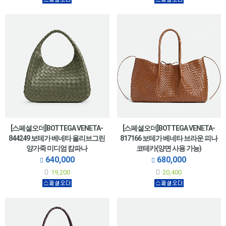
[스페셜오더]BOTTEGA VENETA-
[스페셜오더]BOTTEGA VENETA-
844249 보테가 베네타 올리브그린
817166 보테가 베네타 브라운 피나
양가죽 미디엄 캄파나
코테카(양면 사용 가능)
640,000
680,000
19,200
20,400