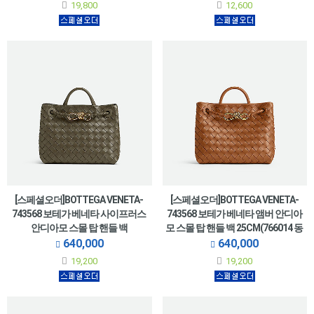
19,800
12,600
[스페셜오더]BOTTEGA VENETA-
[스페셜오더]BOTTEGA VENETA-
743568 보테가 베네타 사이프러스
743568 보테가 베네타 앰버 안디아
안디아모 스몰 탑 핸들 백
모 스몰 탑 핸들 백 25CM(766014 동
25CM(766014 동일제품)
일제품)
640,000
640,000
19,200
19,200