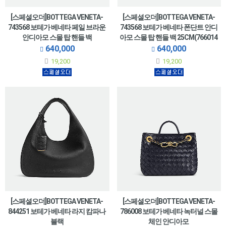
[스페셜오더]BOTTEGA VENETA-
[스페셜오더]BOTTEGA VENETA-
743568 보테가 베네타 페일 브라운
743568 보테가 베네타 폰단트 안디
안디아모 스몰 탑 핸들 백
아모 스몰 탑 핸들 백 25CM(766014
25CM(766014 동일제품)
동일제품)
640,000
640,000
19,200
19,200
[스페셜오더]BOTTEGA VENETA-
[스페셜오더]BOTTEGA VENETA-
844251 보테가 베네타 라지 캄파나
786008 보테가 베네타 녹터널 스몰
블랙
체인 안디아모