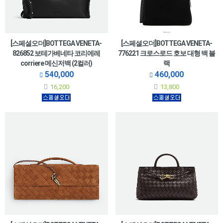
[스페셜오더]BOTTEGA VENETA-
[스페셜오더]BOTTEGA VENETA-
826852 보테가베네타 코리에레
776221 크로스로드 호보 대형 백 블
corriere 메신저백 (2컬러)
랙
540,000
460,000
16,200
13,800