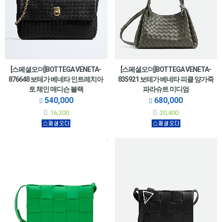
[스페셜오더]BOTTEGA VENETA-
[스페셜오더]BOTTEGA VENETA-
876648 보테가 베네타 인트레치아
835921 보테가 베네타 피클 양가죽
토 체인 매디슨 블랙
파라슈트 미디엄
540,000
680,000
16,200
20,400