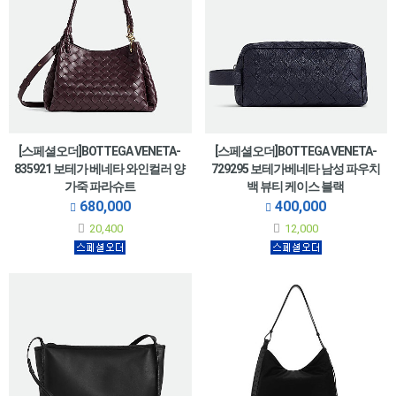
[스페셜오더]BOTTEGA VENETA-
[스페셜오더]BOTTEGA VENETA-
835921 보테가 베네타 와인컬러 양
729295 보테가베네타 남성 파우치
가죽 파라슈트
백 뷰티 케이스 블랙
680,000
400,000
20,400
12,000