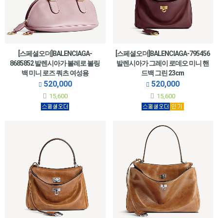
[스페셜오더]BALENCIAGA-
[스페셜오더]BALENCIAGA-795456
8685852 발렌시아가 볼레로 볼링
발렌시아가 그레이 로데오 미니 핸
백 미니 로즈 쿼츠 여성용
드백 그린 23cm
520,000
520,000
15,600
15,600