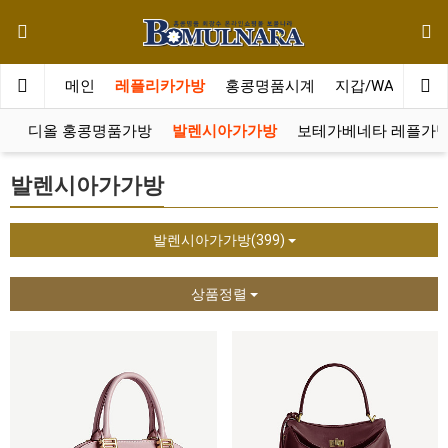
메인
레플리카가방
홍콩명품시계
지갑/WALLET
방
디올 홍콩명품가방
발렌시아가가방
보테가베네타 레플가
발렌시아가가방
발렌시아가가방(399)
상품정렬