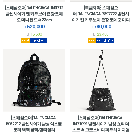
[스페셜오더]BALENCIAGA-843712
[특별제작][스페셜오
발렌시아가 텐 카우보이 은장 로데
더]BALENCIAGA-7897722 발렌시
오 미니 핸드백 23cm
아가 탠 카우보이 은장 로데오 미디
엄 핸드백
520,000
780,000
15,600
23,400
[스페셜오더]BALENCIAGA-
[스페셜오더]BALENCIAGA-
5032212 발렌시아가 남성 익스플
8471092 발렌시아가 남성 쇼퍼 더
로러 백팩 블랙/멀티컬러
스트 백 크로스바디 파우치 미디엄