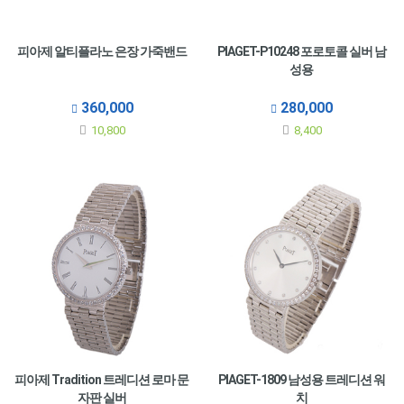
피아제 알티플라노 은장 가죽밴드
PIAGET-P10248 포로토콜 실버 남
성용
360,000
280,000
10,800
8,400
피아제 Tradition 트레디션 로마 문
PIAGET-1809 남성용 트레디션 워
자판 실버
치