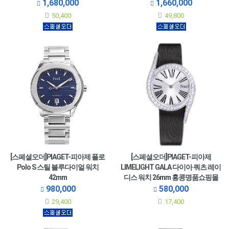
드 맨스시계 43mm
43mm
1,680,000
1,660,000
50,400
49,800
[스페셜오더]PIAGET-피아제 폴로
[스페셜오더]PIAGET-피아제
Polo S 스틸 블루다이얼 워치
LIMELIGHT GALA 다이아 쿼츠 레이
42mm
디스 워치 26mm 홍콩명품쇼핑몰
여성용 피아제이미테이션시계 by
980,000
580,000
럭셔리즘
29,400
17,400