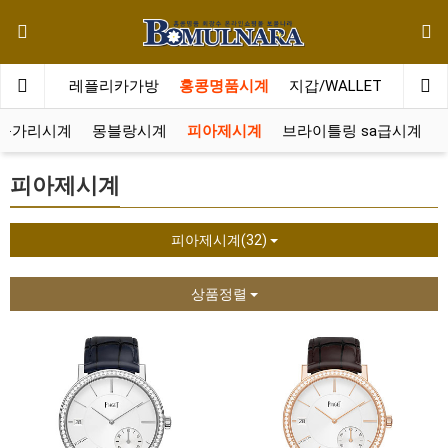
메인
레플리카가방
홍콩명품시계
지갑/WALLET
레플리
불가리시계
몽블랑시계
피아제시계
브라이틀링 sa급시계
피아제시계
피아제시계(32)
상품정렬