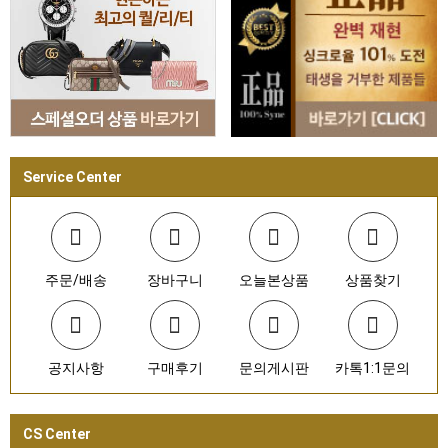
Service Center
주문/배송
장바구니
오늘본상품
상품찾기
공지사항
구매후기
문의게시판
카톡1:1문의
CS Center