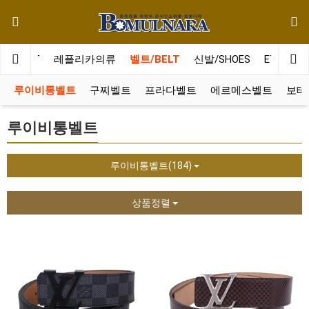
WALLET
레플리카의류
벨트/BELT
신발/SHOES
ETC
스
루이비통벨트
구찌벨트
프라다벨트
에르메스벨트
보테
루이비통벨트
루이비통벨트(184)
상품정렬