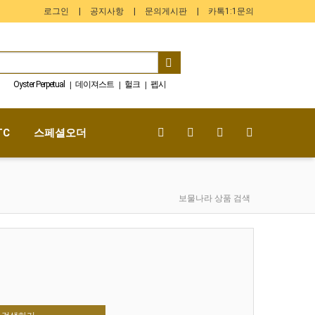
로그인
공지사항
문의게시판
카톡1:1문의
Oyster Perpetual
데이져스트
헐크
펩시
|
|
|
데이토나
GMT-Master
스페셜오더
|
|
|
Submariner
Yacht-Master
배트걸
|
|
|
TC
스페셜오더
보물나라 상품 검색