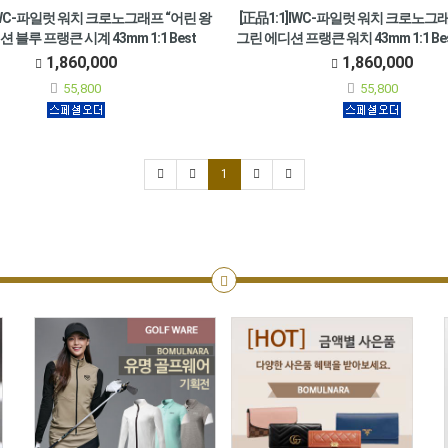
]IWC-파일럿 워치 크로노그래프 “어린 왕
[正品1:1]IWC-파일럿 워치 크로노그
션 블루 프랭큰 시계 43mm 1:1 Best
그린 에디션 프랭큰 워치 43mm 1:1 Best 
Edition - IW377714
IW377726
1,860,000
1,860,000
, 요일, 날짜, 크로노그래프 / 양면 반사 코팅 사파
•시, 분, 초, 요일, 날짜, 크로노그래프 / 양면
55,800
55,800
 / 솔리드 / 스테인레스 스틸 케이스 / 미국산
이어 크리스탈 / 솔리드 / 스테인레스 스틸 케
 스트랩 / 5기압 생활방수 / 약 44시간 파워
카프스킨 가죽 스트랩 / 5기압 생활방수 / 약
리저브 / 正品1:1 Edition
리저브 / 正品1:1 Edition
1