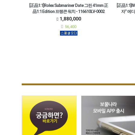
[正品1:1]Rolex Submariner Date 그린 41mm 正
[正品1:1
品1:1 Edition 프랭큰 워치 - 116610LV-0002
자” 에디
•시간, 분, 초, 날짜 창 / 세라믹 베젤 / 사파이어 크리스탈 /
1,880,000
솔리드 / 오이스터 브레슬릿 / 5기압 생활방수 / 약 70시간
•시, 분, 초
56,400
파워리저브 / 正品1:1 Edition
이어 크리스탈
카프스킨 가죽