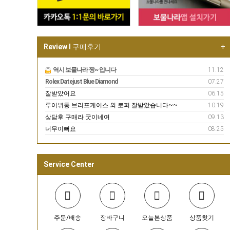
Review I
구매후기
+
역시 보물나라 짱~ 입니다
11.12
Rolex Datejust Blue Diamond
07.27
잘받았어요
06.15
루이뷔통 브리프케이스 외 로퍼 잘받았습니다~~
10.19
상담후 구매라 굿이네여
09.13
너무이뻐요
08.25
Service Center
주문/배송
장바구니
오늘본상품
상품찾기