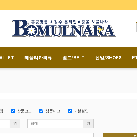
ALLET
레플리카의류
벨트/BELT
신발/SHOES
E
명
상품코드
상품태그
기본설명
원
-
원