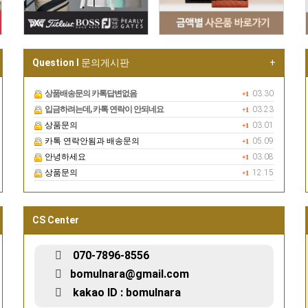
Question I
문의게시판
+
상품배송문의 카톡답변없음
03.30
+1
입금하려는데, 카톡 연락이 안되네요
03.23
+1
상품문의
03.01
+1
카톡 연락안됨과 배송문의
05.09
+1
안녕하세요
03.08
+1
상품문의
12.15
+1
CS Center
070-7896-8556
bomulnara@gmail.com
kakao ID : bomulnara