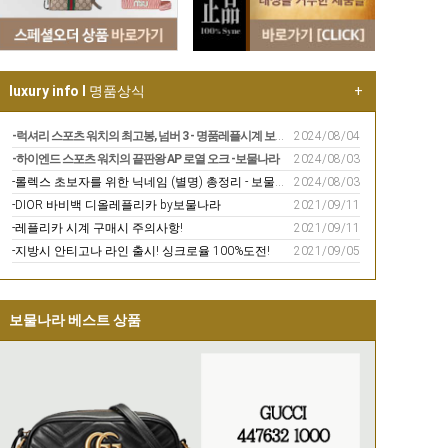
luxury info I
명품상식
+
-럭셔리 스포츠 워치의 최고봉, 넘버 3 - 명품레플시계 보물나라
2024/08/04
-하이엔드 스포츠 워치의 끝판왕 AP 로열 오크 -보물나라
2024/08/03
-롤렉스 초보자를 위한 닉네임 (별명) 총정리 - 보물나라
2024/08/03
-DIOR 바비백 디올레플리카 by보물나라
2021/09/11
-레플리카 시계 구매시 주의사항!
2021/09/11
-지방시 안티고나 라인 출시! 싱크로율 100%도전!
2021/09/05
보물나라 베스트 상품