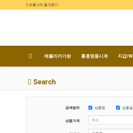
보물나라 즐겨찾기
레플리카가방
홍콩명품시계
지갑/W
Search
검색범위
상품명
상품설
상품가격